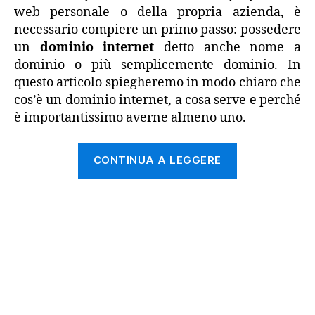
web personale o della propria azienda, è
necessario compiere un primo passo: possedere
un
dominio internet
detto anche nome a
dominio o più semplicemente dominio. In
questo articolo spiegheremo in modo chiaro che
cos’è un dominio internet, a cosa serve e perché
è importantissimo averne almeno uno.
“Cos’è
CONTINUA A LEGGERE
un
dominio
internet
e
a
cosa
serve”