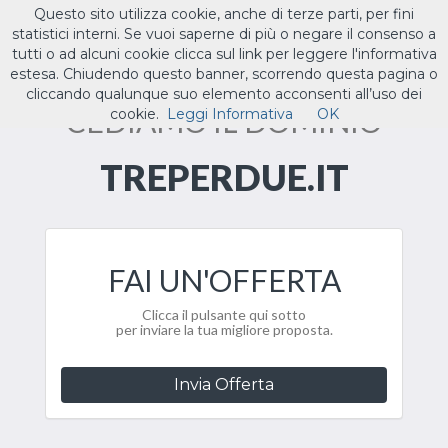
Questo sito utilizza cookie, anche di terze parti, per fini
ILTUO
.IT
statistici interni. Se vuoi saperne di più o negare il consenso a
Toggle
tutti o ad alcuni cookie clicca sul link per leggere l'informativa
navigat
estesa. Chiudendo questo banner, scorrendo questa pagina o
cliccando qualunque suo elemento acconsenti all’uso dei
CEDIAMO IL DOMINIO
cookie.
Leggi Informativa
OK
TREPERDUE.IT
FAI UN'OFFERTA
Clicca il pulsante qui sotto
per inviare la tua migliore proposta.
Invia Offerta