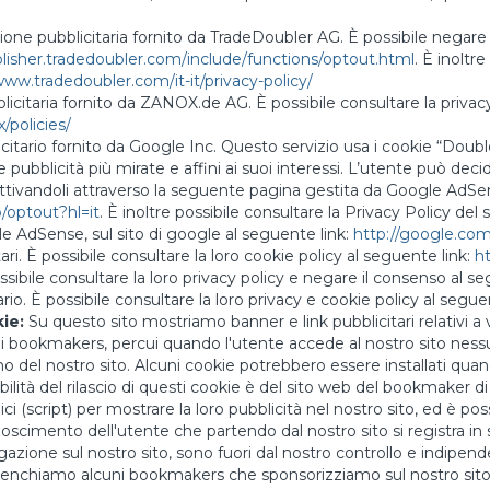
azione pubblicitaria fornito da TradeDoubler AG. È possibile negare 
blisher.tradedoubler.com/include/functions/optout.html
. È inoltr
www.tradedoubler.com/it-it/privacy-policy/
blicitaria fornito da ZANOX.de AG. È possibile consultare la privacy
policies/
citario fornito da Google Inc. Questo servizio usa i cookie “Doublecl
pubblicità più mirate e affini ai suoi interessi. L’utente può dec
isattivandoli attraverso la seguente pagina gestita da Google AdSe
/optout?hl=it
. È inoltre possibile consultare la Privacy Policy del
e AdSense, sul sito di google al seguente link:
http://google.com
ari. È possibile consultare la loro cookie policy al seguente link:
ht
ossibile consultare la loro privacy policy e negare il consenso al s
rio. È possibile consultare la loro privacy e cookie policy al segue
ie:
Su questo sito mostriamo banner e link pubblicitari relativi a v
eb dei bookmakers, percui quando l'utente accede al nostro sito nes
o del nostro sito. Alcuni cookie potrebbero essere installati quan
ità del rilascio di questi cookie è del sito web del bookmaker di d
 (script) per mostrare la loro pubblicità nel nostro sito, ed è possi
conoscimento dell'utente che partendo dal nostro sito si registra in
vigazione sul nostro sito, sono fuori dal nostro controllo e indipende
 elenchiamo alcuni bookmakers che sponsorizziamo sul nostro sito.