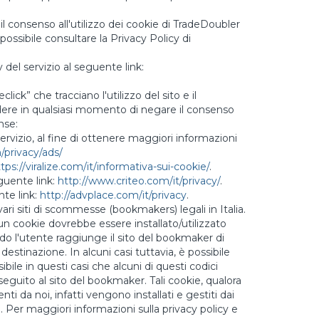
il consenso all'utilizzo dei cookie di TradeDoubler
e possibile consultare la Privacy Policy di
 del servizio al seguente link:
ick” che tracciano l'utilizzo del sito e il
idere in qualsiasi momento di negare il consenso
nse:
 servizio, al fine di ottenere maggiori informazioni
/privacy/ads/
tps://viralize.com/it/informativa-sui-cookie/
.
eguente link:
http://www.criteo.com/it/privacy/
.
nte link:
http://advplace.com/it/privacy
.
ari siti di scommesse (bookmakers) legali in Italia.
sun cookie dovrebbe essere installato/utilizzato
do l'utente raggiunge il sito del bookmaker di
estinazione. In alcuni casi tuttavia, è possibile
bile in questi casi che alcuni di questi codici
 seguito al sito del bookmaker. Tali cookie, qualora
nti da noi, infatti vengono installati e gestiti dai
 Per maggiori informazioni sulla privacy policy e