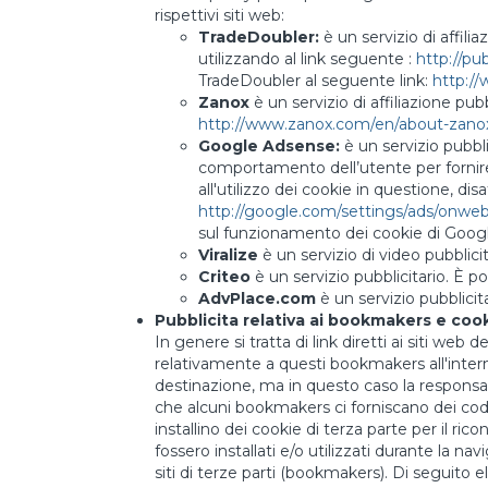
rispettivi siti web:
TradeDoubler:
è un servizio di affili
utilizzando al link seguente :
http://pu
TradeDoubler al seguente link:
http://
Zanox
è un servizio di affiliazione pub
http://www.zanox.com/en/about-zanox/
Google Adsense:
è un servizio pubbli
comportamento dell’utente per fornire 
all'utilizzo dei cookie in questione, d
http://google.com/settings/ads/onweb
sul funzionamento dei cookie di Googl
Viralize
è un servizio di video pubblicit
Criteo
è un servizio pubblicitario. È p
AdvPlace.com
è un servizio pubblicita
Pubblicita relativa ai bookmakers e cook
In genere si tratta di link diretti ai siti w
relativamente a questi bookmakers all'intern
destinazione, ma in questo caso la responsabil
che alcuni bookmakers ci forniscano dei codici
installino dei cookie di terza parte per il ri
fossero installati e/o utilizzati durante la na
siti di terze parti (bookmakers). Di seguito