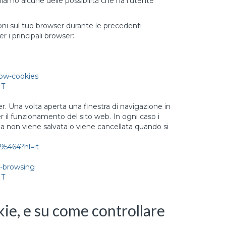
amo alcune delle possibilità che ha l'utente
ioni sul tuo browser durante le precedenti
 i principali browser:
low-cookies
IT
. Una volta aperta una finestra di navigazione in
 il funzionamento del sito web. In ogni caso i
ia non viene salvata o viene cancellata quando si
95464?hl=it
e-browsing
IT
kie, e su come controllare