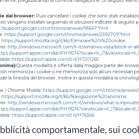
amente, pregiudicando la corretta navigazione. Di seguito elenchi
ie dal browser:
Puoi cancellare i cookie che sono stati installaz
i vengano installati seguendo le istruzioni indicate di seguito per
s://support.google.com/chrome/answer/95647?hl=it
e:
https://support.google.com/chrome/answer/2392709?hl=it
:
https://support.mozilla.org/it/kb/Eliminare%20i%20cookie
rer:
http://windows.microsoft.com/it-it/windows-vista/block-or-al
ttps://support.apple.com/kb/PH19214?locale=it_IT&viewlocale=it_
obile:
https://support.apple.com/it-it/HT201265
onima):
Questa modalità è offerta dalla maggior parte dei browser
 non memorizza i cookie o ne memorizza solo alcuni necessari per
de la finestra del browser. Inoltre in questa modalità la cronolog
ome / Chrome Mobile:
https://support.google.com/chrome/answer/
:
https://support.mozilla.org/it/kb/Navigazione%20anonima
rer:
http://windows.microsoft.com/it-it/windows/what-is-inprivat
ttps://support.apple.com/kb/PH19216?viewlocale=it_IT&locale=it_
obile:
https://support.apple.com/it-it/HT6366
ubblicità comportamentale, sui coo