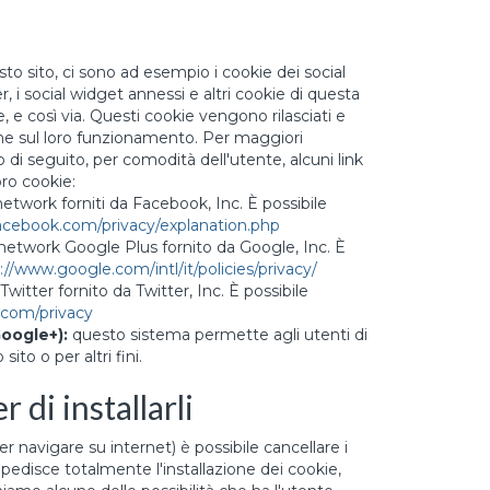
sto sito, ci sono ad esempio i cookie dei social
, i social widget annessi e altri cookie di questa
be, e così via. Questi cookie vengono rilasciati e
che sul loro funzionamento. Per maggiori
o di seguito, per comodità dell'utente, alcuni link
oro cookie:
l network forniti da Facebook, Inc. È possibile
acebook.com/privacy/explanation.php
ial network Google Plus fornito da Google, Inc. È
://www.google.com/intl/it/policies/privacy/
 Twitter fornito da Twitter, Inc. È possibile
r.com/privacy
Google+):
questo sistema permette agli utenti di
ito o per altri fini.
 di installarli
er navigare su internet) è possibile cancellare i
mpedisce totalmente l'installazione dei cookie,