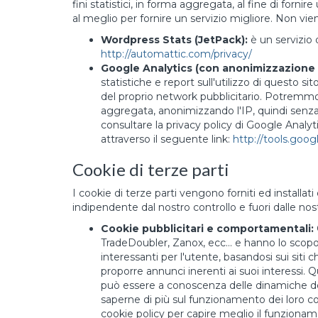
fini statistici, in forma aggregata, al fine di forni
al meglio per fornire un servizio migliore. Non v
Wordpress Stats (JetPack):
è un servizio d
http://automattic.com/privacy/
Google Analytics (con anonimizzazione d
statistiche e report sull'utilizzo di questo s
del proprio network pubblicitario. Potremmo u
aggregata, anonimizzando l'IP, quindi senza i 
consultare la privacy policy di Google Analyt
attraverso il seguente link:
http://tools.goo
Cookie di terze parti
I cookie di terze parti vengono forniti ed installati
indipendente dal nostro controllo e fuori dalle no
Cookie pubblicitari e comportamentali:
TradeDoubler, Zanox, ecc... e hanno lo scopo
interessanti per l'utente, basandosi sui siti
proporre annunci inerenti ai suoi interessi. 
può essere a conoscenza delle dinamiche del 
saperne di più sul funzionamento dei loro coo
cookie policy per capire meglio il funzioname