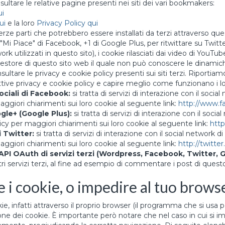
ltare le relative pagine presenti nei siti dei vari bookmakers:
ui
ui
e la loro
Privacy Policy qui
terze parti che potrebbero essere installati da terzi attraverso que
Mi Piace" di Facebook, +1 di Google Plus, per ritwittare su Twitter
work utilizzati in questo sito), i cookie rilasciati dai video di YouTu
gestore di questo sito web il quale non può conoscere le dinami
ultare le privacy e cookie policy presenti sui siti terzi. Riportiam
pettive privacy e cookie policy e capire meglio come funzionano i l
ociali di Facebook:
si tratta di servizi di interazione con il socia
maggiori chiarimenti sui loro cookie al seguente link:
http://www.f
gle+ (Google Plus):
si tratta di servizi di interazione con il soc
olicy per maggiori chiarimenti sui loro cookie al seguente link:
http
 Twitter:
si tratta di servizi di interazione con il social network di
maggiori chiarimenti sui loro cookie al seguente link:
http://twitte
 API OAuth di servizi terzi (Wordpress, Facebook, Twitter, 
tri servizi terzi, al fine ad esempio di commentare i post di questo s
i cookie, o impedire al tuo browser
ie, infatti attraverso il proprio browser (il programma che si usa p
zione dei cookie. È importante però notare che nel caso in cui si i