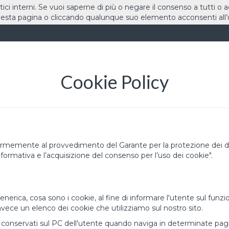
stici interni. Se vuoi saperne di più o negare il consenso a tutti o 
sta pagina o cliccando qualunque suo elemento acconsenti all’u
HOME
DOMINI
Cookie Policy
formemente al provvedimento del Garante per la protezione dei da
nformativa e l’acquisizione del consenso per l’uso dei cookie".
 generica, cosa sono i cookie, al fine di informare l'utente sul f
vece un elenco dei cookie che utilizziamo sul nostro sito.
 conservati sul PC dell'utente quando naviga in determinate pagine