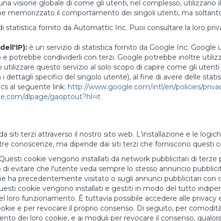
re una visione globale di come gli utenti, nel complesso, utilizzano 
iene memorizzato il comportamento dei singoli utenti, ma soltanto
i statistica fornito da Automattic Inc. Puoi consultare la loro priv
ell'IP):
è un servizio di statistica fornito da Google Inc. Google ut
ito e potrebbe condividerli con terzi. Google potrebbe inoltre utiliz
tilizzare questo servizio al solo scopo di capire come gli utenti 
dettagli specifici del singolo utente), al fine di avere delle statis
ics al seguente link:
http://www.google.com/intl/en/policies/priva
gle.com/dlpage/gaoptout?hl=it
 da siti terzi attraverso il nostro sito web. L'installazione e le lo
stre conoscenze, ma dipende dai siti terzi che forniscono questi c
Questi cookie vengono installati da network pubblicitari di terze
 di evitare che l'utente veda sempre lo stesso annuncio pubblicita
 che ha precedentemente visitato o sugli annunci pubblicitari con 
Questi cookie vengono installati e gestiti in modo del tutto indipe
loro funzionamento. È tuttavia possibile accedere alle privacy e 
kie e per revocare il proprio consenso. Di seguito, per comodità d
nto dei loro cookie, e ai moduli per revocare il consenso, qualora