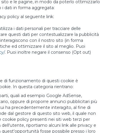
il sito e le pagine, in modo da poterlo ottimizzarlo
 i dati in forma aggregata:
acy policy al seguente link:
ilizza i dati personali per tracciare delle
zare questi dati per contestualizzare la pubblicità
interagiscono con il nostro sito (in forma
tiche ed ottimizzare il sito al meglio. Puoi
cy/
. Puoi inoltre negare il consenso (Opt out)
giche di funzionamento di questi cookie è
ookie. In questa categoria rientrano:
 parti, quali ad esempio Google AdSense,
rio, oppure di proporre annunci pubblicitari più
cui ha precedentemente interagito, al fine di
nde dal gestore di questo sito web, il quale non
cookie policy presenti nei siti web terzi per
ell'utente, riportiamo alcuni link alle privacy e
 quest'opportunità fosse possibile presso i loro