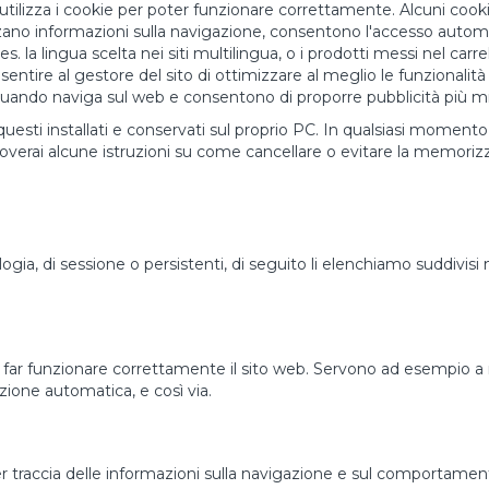
utilizza i cookie per poter funzionare correttamente. Alcuni cook
izzano informazioni sulla navigazione, consentono l'accesso autom
 la lingua scelta nei siti multilingua, o i prodotti messi nel carrel
nsentire al gestore del sito di ottimizzare al meglio le funzionalità
 quando naviga sul web e consentono di proporre pubblicità più mira
uesti installati e conservati sul proprio PC. In qualsiasi momento qu
troverai alcune istruzioni su come cancellare o evitare la memoriz
logia, di sessione o persistenti, di seguito li elenchiamo suddivisi 
 far funzionare correttamente il sito web. Servono ad esempio a 
zione automatica, e così via.
 traccia delle informazioni sulla navigazione e sul comportamento d