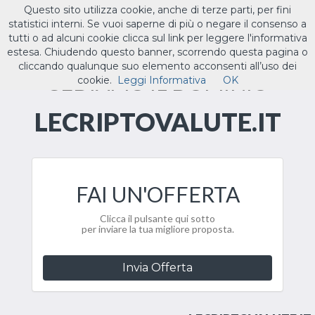
Questo sito utilizza cookie, anche di terze parti, per fini
ILTUO
.IT
statistici interni. Se vuoi saperne di più o negare il consenso a
Toggle
tutti o ad alcuni cookie clicca sul link per leggere l'informativa
navigat
estesa. Chiudendo questo banner, scorrendo questa pagina o
cliccando qualunque suo elemento acconsenti all’uso dei
CEDIAMO IL DOMINIO
cookie.
Leggi Informativa
OK
LECRIPTOVALUTE.IT
FAI UN'OFFERTA
Clicca il pulsante qui sotto
per inviare la tua migliore proposta.
Invia Offerta