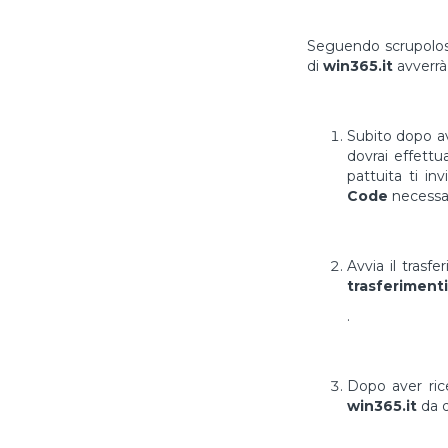
Seguendo scrupolosa
di
win365.it
avverrà
Subito dopo av
dovrai effett
pattuita ti in
Code
necessar
Avvia il trasf
trasferimenti
.
Dopo aver ri
win365.it
da q