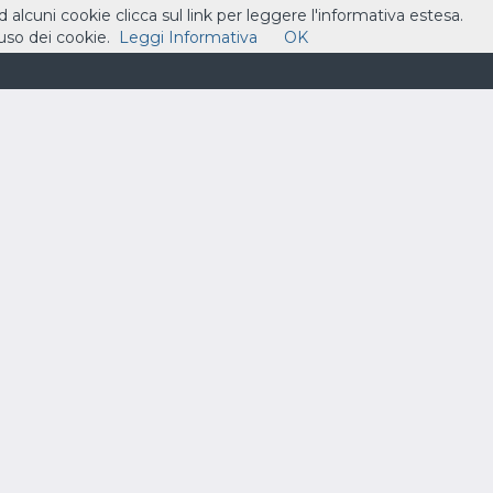
ad alcuni cookie clicca sul link per leggere l'informativa estesa.
so dei cookie.
Leggi Informativa
OK
ASSISTENZA
CONTATTI
CARRELLO