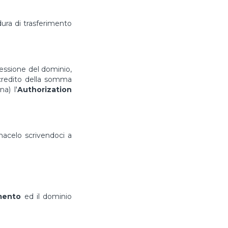
ura di trasferimento
cessione del dominio,
ccredito della somma
a) l'
Authorization
rmacelo scrivendoci a
imento
ed il dominio