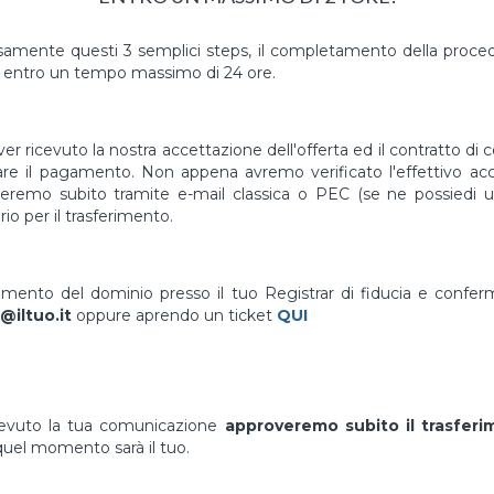
mente questi 3 semplici steps, il completamento della proced
 entro un tempo massimo di 24 ore.
er ricevuto la nostra accettazione dell'offerta ed il contratto di 
uare il pagamento. Non appena avremo verificato l'effettivo a
vieremo subito tramite e-mail classica o PEC (se ne possiedi un
io per il trasferimento.
erimento del dominio presso il tuo Registrar di fiducia e confe
@iltuo.it
oppure aprendo un ticket
QUI
cevuto la tua comunicazione
approveremo subito il trasfer
uel momento sarà il tuo.