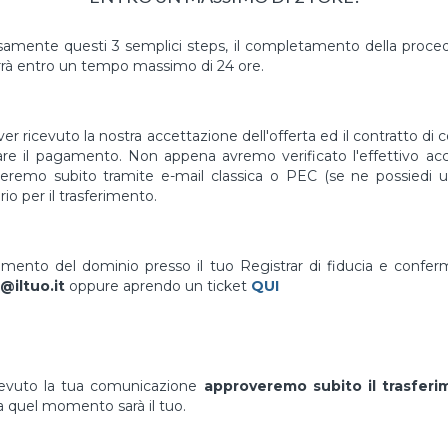
mente questi 3 semplici steps, il completamento della proced
rà entro un tempo massimo di 24 ore.
er ricevuto la nostra accettazione dell'offerta ed il contratto di 
uare il pagamento. Non appena avremo verificato l'effettivo a
vieremo subito tramite e-mail classica o PEC (se ne possiedi un
io per il trasferimento.
erimento del dominio presso il tuo Registrar di fiducia e confe
@iltuo.it
oppure aprendo un ticket
QUI
cevuto la tua comunicazione
approveremo subito il trasfer
 quel momento sarà il tuo.