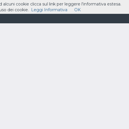
ad alcuni cookie clicca sul link per leggere l'informativa estesa.
so dei cookie.
Leggi Informativa
OK
ASSISTENZA
CONTATTI
CARRELLO