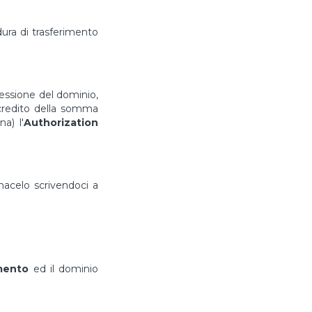
ura di trasferimento
cessione del dominio,
ccredito della somma
a) l'
Authorization
rmacelo scrivendoci a
imento
ed il dominio