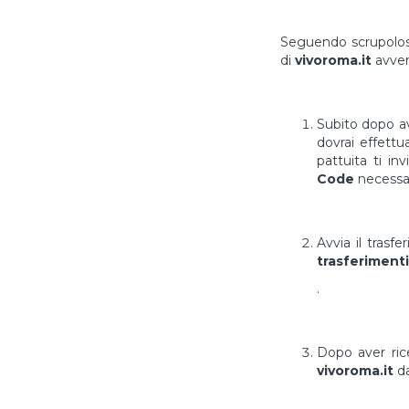
Seguendo scrupolosa
di
vivoroma.it
avver
Subito dopo av
dovrai effett
pattuita ti in
Code
necessar
Avvia il trasf
trasferimenti
.
Dopo aver ri
vivoroma.it
da