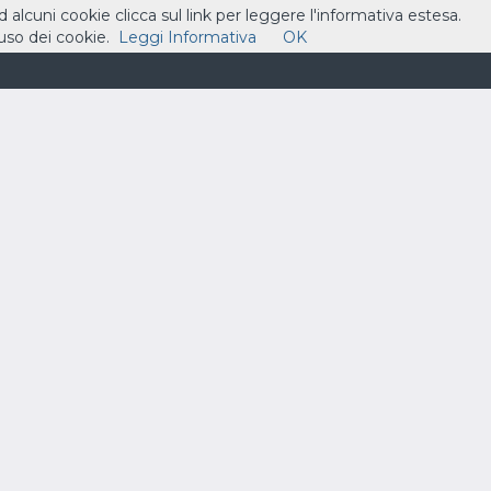
ad alcuni cookie clicca sul link per leggere l'informativa estesa.
so dei cookie.
Leggi Informativa
OK
ASSISTENZA
CONTATTI
CARRELLO