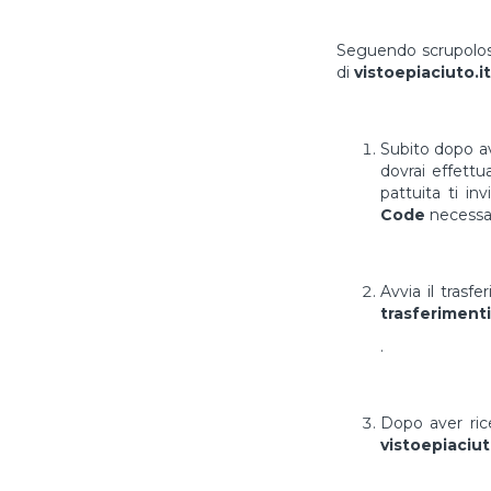
Seguendo scrupolosa
di
vistoepiaciuto.it
Subito dopo av
dovrai effett
pattuita ti in
Code
necessar
Avvia il trasf
trasferimenti
.
Dopo aver ri
vistoepiaciut