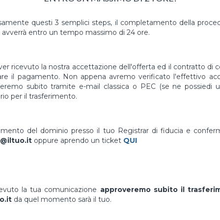
mente questi 3 semplici steps, il completamento della proced
avverrà entro un tempo massimo di 24 ore.
er ricevuto la nostra accettazione dell'offerta ed il contratto di 
uare il pagamento. Non appena avremo verificato l'effettivo a
vieremo subito tramite e-mail classica o PEC (se ne possiedi un
io per il trasferimento.
erimento del dominio presso il tuo Registrar di fiducia e confe
@iltuo.it
oppure aprendo un ticket
QUI
cevuto la tua comunicazione
approveremo subito il trasfer
o.it
da quel momento sarà il tuo.