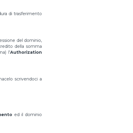
ura di trasferimento
cessione del dominio,
ccredito della somma
a) l'
Authorization
rmacelo scrivendoci a
imento
ed il dominio