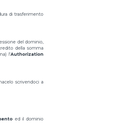
ura di trasferimento
cessione del dominio,
ccredito della somma
a) l'
Authorization
rmacelo scrivendoci a
imento
ed il dominio