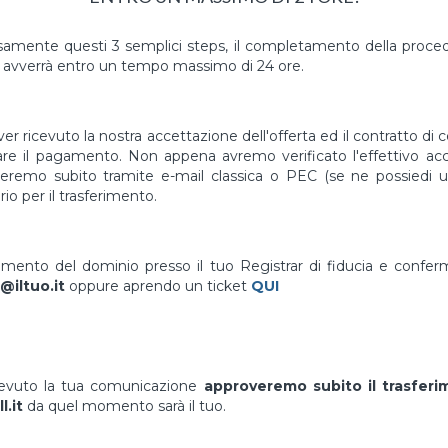
mente questi 3 semplici steps, il completamento della proced
avverrà entro un tempo massimo di 24 ore.
er ricevuto la nostra accettazione dell'offerta ed il contratto di 
uare il pagamento. Non appena avremo verificato l'effettivo a
vieremo subito tramite e-mail classica o PEC (se ne possiedi un
io per il trasferimento.
erimento del dominio presso il tuo Registrar di fiducia e confe
@iltuo.it
oppure aprendo un ticket
QUI
cevuto la tua comunicazione
approveremo subito il trasfer
l.it
da quel momento sarà il tuo.