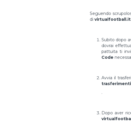
Seguendo scrupolosa
di
virtualfootball.it
Subito dopo av
dovrai effett
pattuita ti in
Code
necessar
Avvia il trasf
trasferimenti
.
Dopo aver ri
virtualfootbal