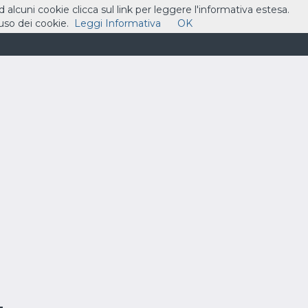
ad alcuni cookie clicca sul link per leggere l'informativa estesa.
so dei cookie.
Leggi Informativa
OK
ASSISTENZA
CONTATTI
CARRELLO