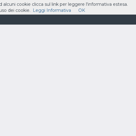
ad alcuni cookie clicca sul link per leggere l'informativa estesa.
so dei cookie.
Leggi Informativa
OK
ASSISTENZA
CONTATTI
CARRELLO