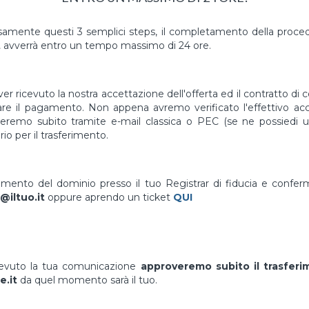
mente questi 3 semplici steps, il completamento della proced
t
avverrà entro un tempo massimo di 24 ore.
er ricevuto la nostra accettazione dell'offerta ed il contratto di 
uare il pagamento. Non appena avremo verificato l'effettivo a
vieremo subito tramite e-mail classica o PEC (se ne possiedi un
io per il trasferimento.
erimento del dominio presso il tuo Registrar di fiducia e confe
@iltuo.it
oppure aprendo un ticket
QUI
cevuto la tua comunicazione
approveremo subito il trasfer
.it
da quel momento sarà il tuo.