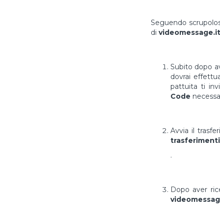
Seguendo scrupolosa
di
videomessage.i
Subito dopo av
dovrai effett
pattuita ti in
Code
necessar
Avvia il trasf
trasferimenti
.
Dopo aver ri
videomessage