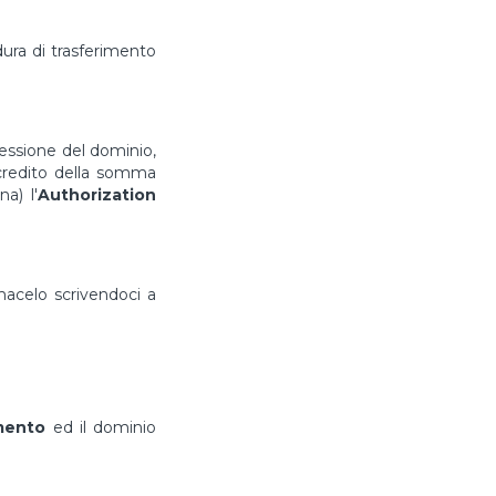
ura di trasferimento
cessione del dominio,
ccredito della somma
a) l'
Authorization
rmacelo scrivendoci a
imento
ed il dominio