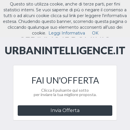
Questo sito utilizza cookie, anche di terze parti, per fini
ILTUO
.IT
statistici interni. Se vuoi saperne di più o negare il consenso a
Toggle
tutti o ad alcuni cookie clicca sul link per leggere l'informativa
navigat
estesa. Chiudendo questo banner, scorrendo questa pagina o
cliccando qualunque suo elemento acconsenti all’uso dei
CEDIAMO IL DOMINIO
cookie.
Leggi Informativa
OK
URBANINTELLIGENCE.IT
FAI UN'OFFERTA
Clicca il pulsante qui sotto
per inviare la tua migliore proposta.
Invia Offerta