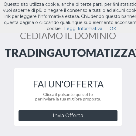
Questo sito utilizza cookie, anche di terze parti, per fini statistic
ILTUO
.IT
vuoi saperne di più o negare il consenso a tutti o ad alcuni cooki
Toggle
link per leggere l'informativa estesa. Chiudendo questo banne
navigat
questa pagina o cliccando qualunque suo elemento acconsenti 
cookie.
Leggi Informativa
OK
CEDIAMO IL DOMINIO
TRADINGAUTOMATIZZAT
FAI UN'OFFERTA
Clicca il pulsante qui sotto
per inviare la tua migliore proposta.
Invia Offerta