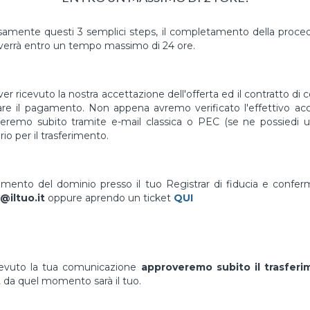
mente questi 3 semplici steps, il completamento della proced
errà entro un tempo massimo di 24 ore.
er ricevuto la nostra accettazione dell'offerta ed il contratto di 
uare il pagamento. Non appena avremo verificato l'effettivo a
vieremo subito tramite e-mail classica o PEC (se ne possiedi un
io per il trasferimento.
erimento del dominio presso il tuo Registrar di fiducia e confe
@iltuo.it
oppure aprendo un ticket
QUI
cevuto la tua comunicazione
approveremo subito il trasfer
t
da quel momento sarà il tuo.