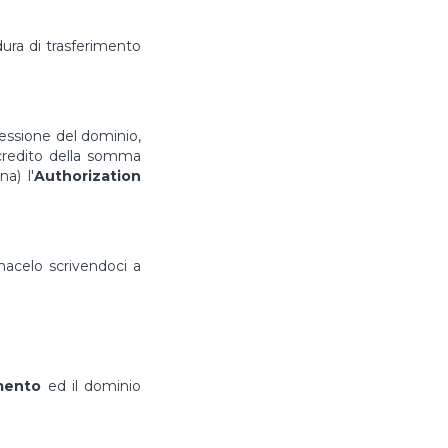
ura di trasferimento
cessione del dominio,
ccredito della somma
a) l'
Authorization
rmacelo scrivendoci a
imento
ed il dominio