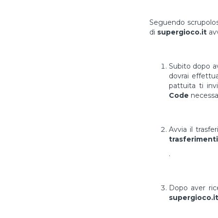
Seguendo scrupolosa
di
supergioco.it
avv
Subito dopo av
dovrai effett
pattuita ti in
Code
necessar
Avvia il trasf
trasferimenti
.
Dopo aver ri
supergioco.i