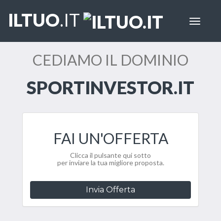
ILTUO
.IT
Toggle
navigat
CEDIAMO IL DOMINIO
SPORTINVESTOR.IT
FAI UN'OFFERTA
Clicca il pulsante qui sotto
per inviare la tua migliore proposta.
Invia Offerta