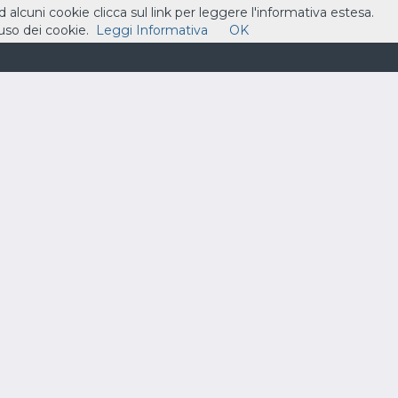
ad alcuni cookie clicca sul link per leggere l'informativa estesa.
so dei cookie.
Leggi Informativa
OK
ASSISTENZA
CONTATTI
CARRELLO