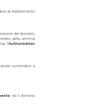
ura di trasferimento
cessione del dominio,
ccredito della somma
a) l'
Authorization
rmacelo scrivendoci a
imento
ed il dominio