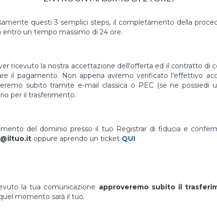
mente questi 3 semplici steps, il completamento della proced
à entro un tempo massimo di 24 ore.
er ricevuto la nostra accettazione dell'offerta ed il contratto di 
uare il pagamento. Non appena avremo verificato l'effettivo a
vieremo subito tramite e-mail classica o PEC (se ne possiedi un
io per il trasferimento.
erimento del dominio presso il tuo Registrar di fiducia e confe
@iltuo.it
oppure aprendo un ticket
QUI
cevuto la tua comunicazione
approveremo subito il trasfer
quel momento sarà il tuo.