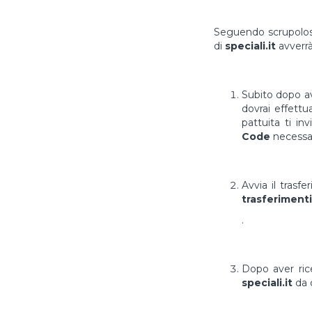
Seguendo scrupolosa
di
speciali.it
avverr
Subito dopo av
dovrai effett
pattuita ti in
Code
necessar
Avvia il trasf
trasferimenti
.
Dopo aver ri
speciali.it
da 