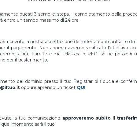
mente questi 3 semplici steps, il completamento della proced
à entro un tempo massimo di 24 ore.
er ricevuto la nostra accettazione dell'offerta ed il contratto di 
uare il pagamento. Non appena avremo verificato l'effettivo a
vieremo subito tramite e-mail classica o PEC (se ne possiedi un
io per il trasferimento.
erimento del dominio presso il tuo Registrar di fiducia e confe
@iltuo.it
oppure aprendo un ticket
QUI
cevuto la tua comunicazione
approveremo subito il trasfer
 quel momento sarà il tuo.