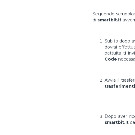
Seguendo scrupolosa
di
smartbit.it
avverr
Subito dopo av
dovrai effett
pattuita ti in
Code
necessar
Avvia il trasf
trasferimenti
.
Dopo aver ri
smartbit.it
da