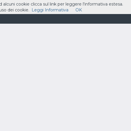
ad alcuni cookie clicca sul link per leggere l'informativa estesa.
so dei cookie.
Leggi Informativa
OK
ASSISTENZA
CONTATTI
CARRELLO