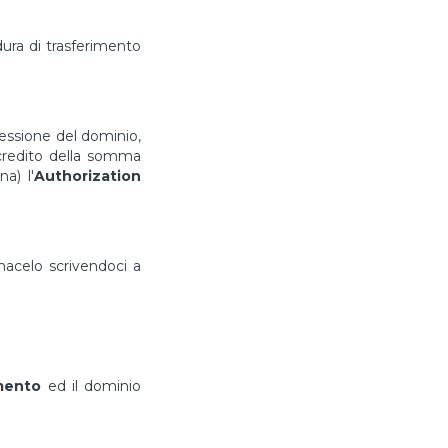
ura di trasferimento
cessione del dominio,
ccredito della somma
a) l'
Authorization
rmacelo scrivendoci a
imento
ed il dominio