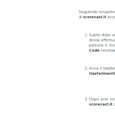
Seguendo scrupolosa
di
scorecast.it
avve
Subito dopo av
dovrai effett
pattuita ti in
Code
necessar
Avvia il trasf
trasferimenti
.
Dopo aver ri
scorecast.it
d