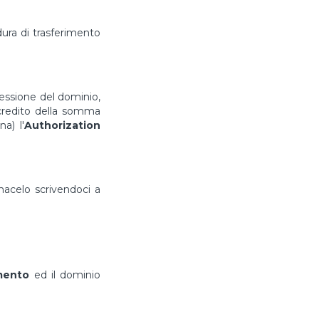
ura di trasferimento
cessione del dominio,
ccredito della somma
a) l'
Authorization
rmacelo scrivendoci a
imento
ed il dominio