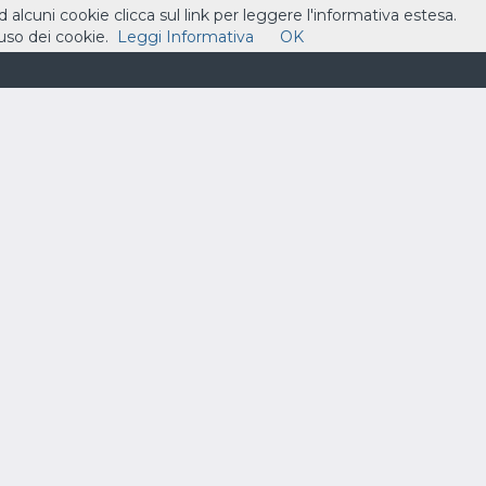
ad alcuni cookie clicca sul link per leggere l'informativa estesa.
so dei cookie.
Leggi Informativa
OK
ASSISTENZA
CONTATTI
CARRELLO