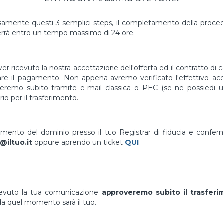
mente questi 3 semplici steps, il completamento della proced
rrà entro un tempo massimo di 24 ore.
er ricevuto la nostra accettazione dell'offerta ed il contratto di 
uare il pagamento. Non appena avremo verificato l'effettivo a
vieremo subito tramite e-mail classica o PEC (se ne possiedi un
io per il trasferimento.
erimento del dominio presso il tuo Registrar di fiducia e confe
@iltuo.it
oppure aprendo un ticket
QUI
cevuto la tua comunicazione
approveremo subito il trasfer
a quel momento sarà il tuo.