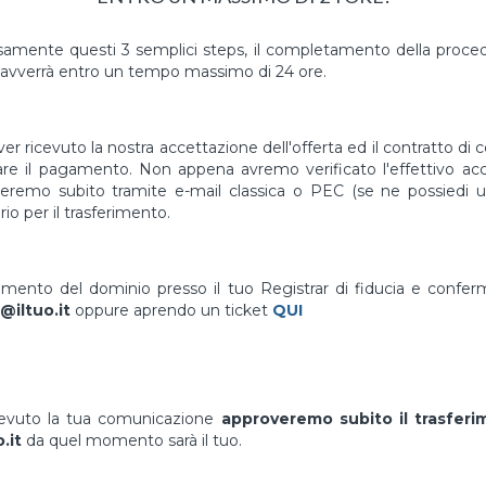
mente questi 3 semplici steps, il completamento della proced
avverrà entro un tempo massimo di 24 ore.
er ricevuto la nostra accettazione dell'offerta ed il contratto di 
uare il pagamento. Non appena avremo verificato l'effettivo a
vieremo subito tramite e-mail classica o PEC (se ne possiedi un
io per il trasferimento.
erimento del dominio presso il tuo Registrar di fiducia e confe
@iltuo.it
oppure aprendo un ticket
QUI
cevuto la tua comunicazione
approveremo subito il trasfer
.it
da quel momento sarà il tuo.