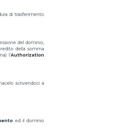
ura di trasferimento
cessione del dominio,
ccredito della somma
a) l'
Authorization
rmacelo scrivendoci a
imento
ed il dominio