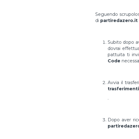
Seguendo scrupolosa
di
partiredazero.it
Subito dopo av
dovrai effett
pattuita ti in
Code
necessar
Avvia il trasf
trasferimenti
.
Dopo aver ri
partiredazero