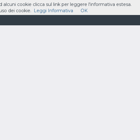
ad alcuni cookie clicca sul link per leggere l'informativa estesa.
so dei cookie.
Leggi Informativa
OK
ASSISTENZA
CONTATTI
CARRELLO