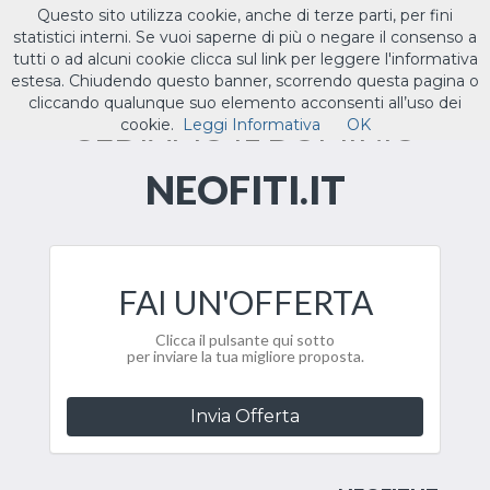
Questo sito utilizza cookie, anche di terze parti, per fini
ILTUO
.IT
statistici interni. Se vuoi saperne di più o negare il consenso a
Toggle
tutti o ad alcuni cookie clicca sul link per leggere l'informativa
navigat
estesa. Chiudendo questo banner, scorrendo questa pagina o
cliccando qualunque suo elemento acconsenti all’uso dei
CEDIAMO IL DOMINIO
cookie.
Leggi Informativa
OK
NEOFITI.IT
FAI UN'OFFERTA
Clicca il pulsante qui sotto
per inviare la tua migliore proposta.
Invia Offerta