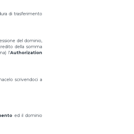
ura di trasferimento
cessione del dominio,
ccredito della somma
a) l'
Authorization
rmacelo scrivendoci a
imento
ed il dominio