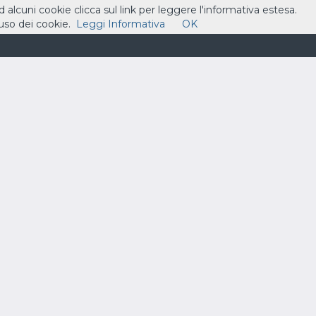
ad alcuni cookie clicca sul link per leggere l'informativa estesa.
so dei cookie.
Leggi Informativa
OK
ASSISTENZA
CONTATTI
CARRELLO