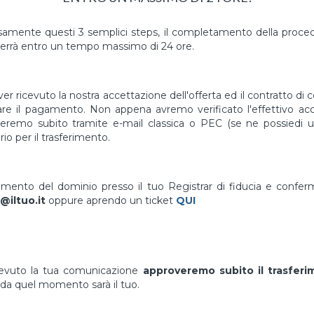
mente questi 3 semplici steps, il completamento della proced
errà entro un tempo massimo di 24 ore.
er ricevuto la nostra accettazione dell'offerta ed il contratto di 
uare il pagamento. Non appena avremo verificato l'effettivo a
vieremo subito tramite e-mail classica o PEC (se ne possiedi un
io per il trasferimento.
erimento del dominio presso il tuo Registrar di fiducia e confe
@iltuo.it
oppure aprendo un ticket
QUI
cevuto la tua comunicazione
approveremo subito il trasfer
da quel momento sarà il tuo.