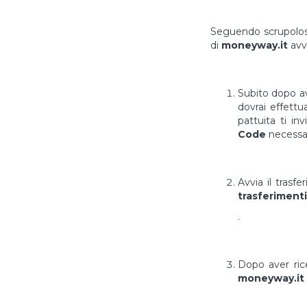
Seguendo scrupolosa
di
moneyway.it
avv
Subito dopo av
dovrai effett
pattuita ti in
Code
necessar
Avvia il trasf
trasferimenti
.
Dopo aver ri
moneyway.it