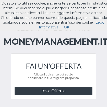
Questo sito utilizza cookie, anche di terze parti, per fini statistici
ILTUO
.IT
interni. Se vuoi saperne di più o negare il consenso a tutti o ad
Toggle
alcuni cookie clicca sul link per leggere l'informativa estesa.
navigat
Chiudendo questo banner, scorrendo questa pagina o cliccando
qualunque suo elemento acconsenti all’uso dei cookie.
Leggi
CEDIAMO IL DOMINIO
Informativa
OK
MONEYMANAGEMENT.I
FAI UN'OFFERTA
Clicca il pulsante qui sotto
per inviare la tua migliore proposta.
Invia Offerta