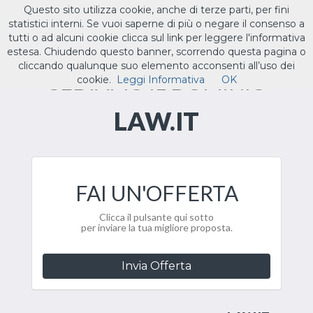
Questo sito utilizza cookie, anche di terze parti, per fini
ILTUO
.IT
statistici interni. Se vuoi saperne di più o negare il consenso a
Toggle
tutti o ad alcuni cookie clicca sul link per leggere l'informativa
navigat
estesa. Chiudendo questo banner, scorrendo questa pagina o
cliccando qualunque suo elemento acconsenti all’uso dei
CEDIAMO IL DOMINIO
cookie.
Leggi Informativa
OK
LAW.IT
FAI UN'OFFERTA
Clicca il pulsante qui sotto
per inviare la tua migliore proposta.
Invia Offerta