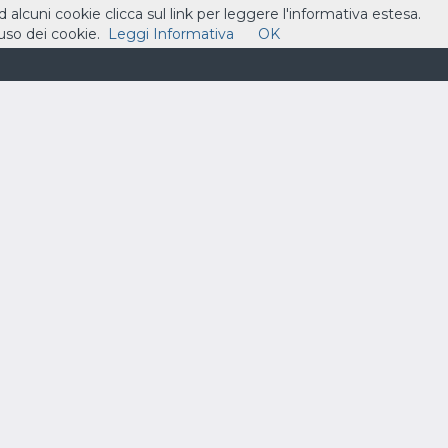
ad alcuni cookie clicca sul link per leggere l'informativa estesa.
so dei cookie.
Leggi Informativa
OK
ASSISTENZA
CONTATTI
CARRELLO