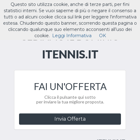
Questo sito utilizza cookie, anche di terze parti, per fini
ILTUO
.IT
statistici interni. Se vuoi saperne di più o negare il consenso a
Toggle
tutti o ad alcuni cookie clicca sul link per leggere l'informativa
navigat
estesa. Chiudendo questo banner, scorrendo questa pagina o
cliccando qualunque suo elemento acconsenti all’uso dei
CEDIAMO IL DOMINIO
cookie.
Leggi Informativa
OK
ITENNIS.IT
FAI UN'OFFERTA
Clicca il pulsante qui sotto
per inviare la tua migliore proposta.
Invia Offerta