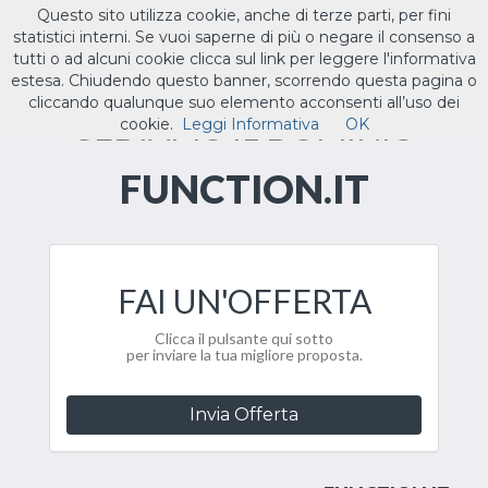
Questo sito utilizza cookie, anche di terze parti, per fini
ILTUO
.IT
statistici interni. Se vuoi saperne di più o negare il consenso a
Toggle
tutti o ad alcuni cookie clicca sul link per leggere l'informativa
navigat
estesa. Chiudendo questo banner, scorrendo questa pagina o
cliccando qualunque suo elemento acconsenti all’uso dei
CEDIAMO IL DOMINIO
cookie.
Leggi Informativa
OK
FUNCTION.IT
FAI UN'OFFERTA
Clicca il pulsante qui sotto
per inviare la tua migliore proposta.
Invia Offerta