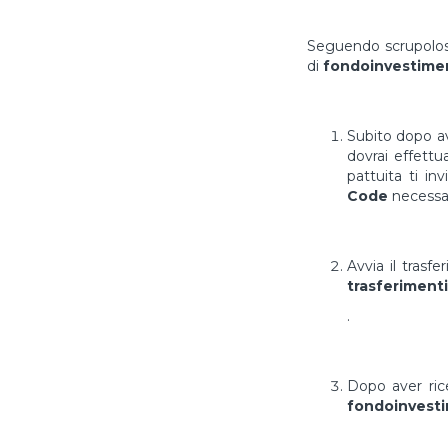
Seguendo scrupolosa
di
fondoinvestimen
Subito dopo av
dovrai effett
pattuita ti in
Code
necessar
Avvia il trasf
trasferimenti
.
Dopo aver ri
fondoinvesti