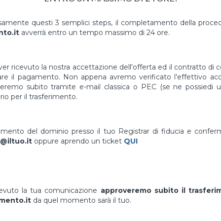
mente questi 3 semplici steps, il completamento della proced
to.it
avverrà entro un tempo massimo di 24 ore.
er ricevuto la nostra accettazione dell'offerta ed il contratto di 
uare il pagamento. Non appena avremo verificato l'effettivo a
vieremo subito tramite e-mail classica o PEC (se ne possiedi un
io per il trasferimento.
erimento del dominio presso il tuo Registrar di fiducia e confe
@iltuo.it
oppure aprendo un ticket
QUI
cevuto la tua comunicazione
approveremo subito il trasfer
mento.it
da quel momento sarà il tuo.