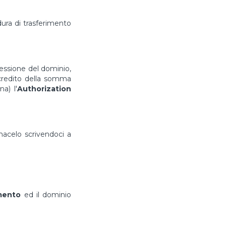
ura di trasferimento
cessione del dominio,
ccredito della somma
a) l'
Authorization
rmacelo scrivendoci a
imento
ed il dominio