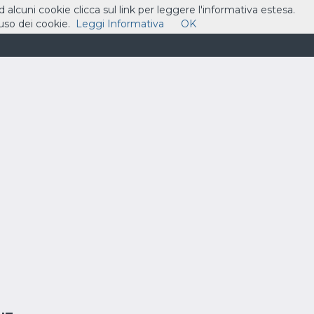
ad alcuni cookie clicca sul link per leggere l'informativa estesa.
so dei cookie.
Leggi Informativa
OK
ASSISTENZA
CONTATTI
CARRELLO