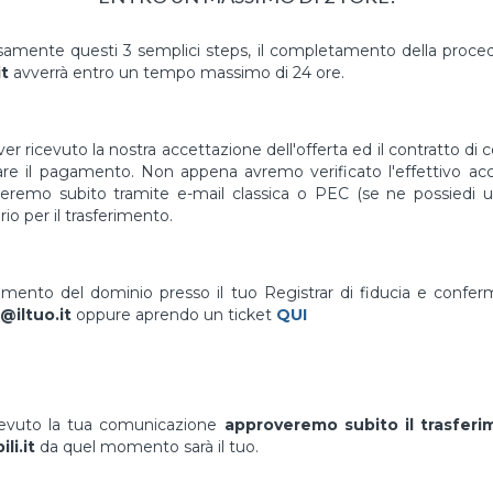
mente questi 3 semplici steps, il completamento della proced
it
avverrà entro un tempo massimo di 24 ore.
er ricevuto la nostra accettazione dell'offerta ed il contratto di 
uare il pagamento. Non appena avremo verificato l'effettivo a
vieremo subito tramite e-mail classica o PEC (se ne possiedi un
io per il trasferimento.
erimento del dominio presso il tuo Registrar di fiducia e confe
@iltuo.it
oppure aprendo un ticket
QUI
cevuto la tua comunicazione
approveremo subito il trasfer
li.it
da quel momento sarà il tuo.