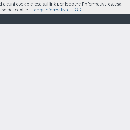
ad alcuni cookie clicca sul link per leggere l'informativa estesa.
so dei cookie.
Leggi Informativa
OK
ASSISTENZA
CONTATTI
CARRELLO