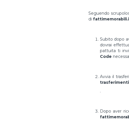
Seguendo scrupolosa
di
fattimemorabili.
Subito dopo av
dovrai effett
pattuita ti in
Code
necessar
Avvia il trasf
trasferimenti
.
Dopo aver ri
fattimemorabi