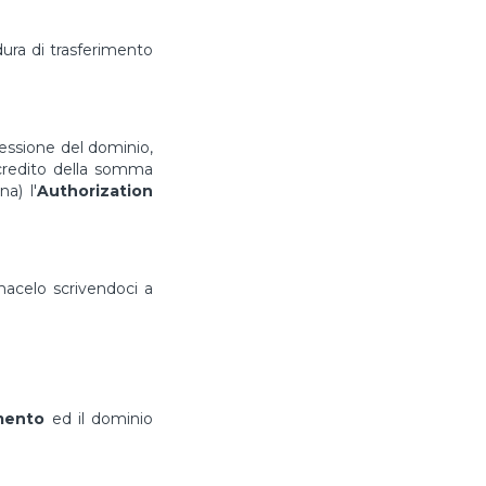
ura di trasferimento
cessione del dominio,
ccredito della somma
a) l'
Authorization
rmacelo scrivendoci a
imento
ed il dominio