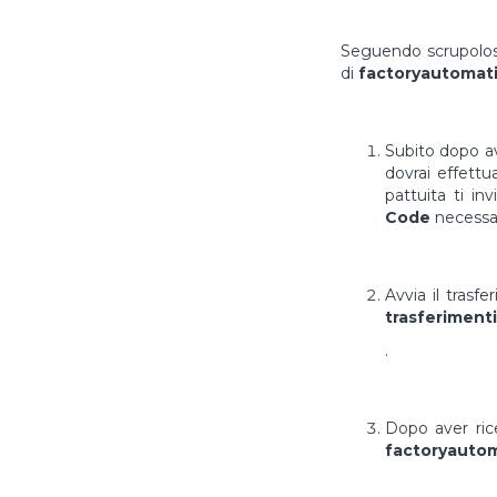
Seguendo scrupolosa
di
factoryautomati
Subito dopo av
dovrai effett
pattuita ti in
Code
necessar
Avvia il trasf
trasferimenti
.
Dopo aver ri
factoryautom