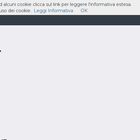
ad alcuni cookie clicca sul link per leggere l'informativa estesa.
so dei cookie.
Leggi Informativa
OK
ASSISTENZA
CONTATTI
CARRELLO
T