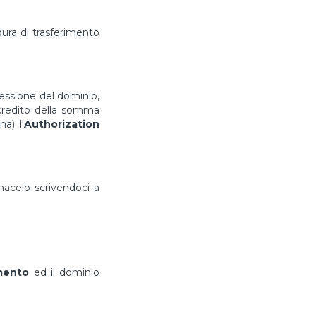
ura di trasferimento
cessione del dominio,
ccredito della somma
a) l'
Authorization
rmacelo scrivendoci a
imento
ed il dominio