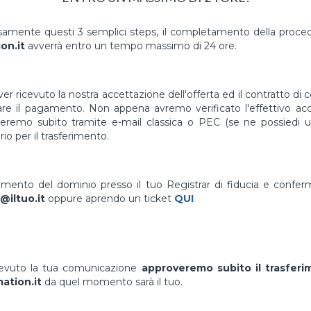
mente questi 3 semplici steps, il completamento della proced
on.it
avverrà entro un tempo massimo di 24 ore.
er ricevuto la nostra accettazione dell'offerta ed il contratto di 
uare il pagamento. Non appena avremo verificato l'effettivo a
vieremo subito tramite e-mail classica o PEC (se ne possiedi un
io per il trasferimento.
erimento del dominio presso il tuo Registrar di fiducia e confe
@iltuo.it
oppure aprendo un ticket
QUI
cevuto la tua comunicazione
approveremo subito il trasfer
ation.it
da quel momento sarà il tuo.