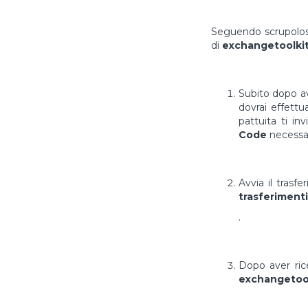
Seguendo scrupolosa
di
exchangetoolkit
Subito dopo av
dovrai effett
pattuita ti in
Code
necessar
Avvia il trasf
trasferimenti
.
Dopo aver ri
exchangetool