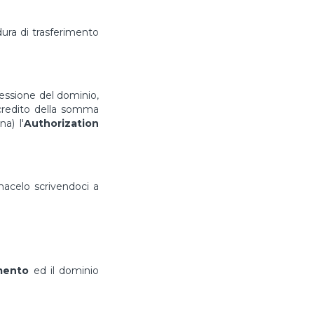
ura di trasferimento
cessione del dominio,
ccredito della somma
a) l'
Authorization
rmacelo scrivendoci a
imento
ed il dominio