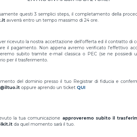
mente questi 3 semplici steps, il completamento della proced
.it
avverrà entro un tempo massimo di 24 ore.
er ricevuto la nostra accettazione dell'offerta ed il contratto di 
uare il pagamento. Non appena avremo verificato l'effettivo a
vieremo subito tramite e-mail classica o PEC (se ne possiedi un
io per il trasferimento.
erimento del dominio presso il tuo Registrar di fiducia e confe
@iltuo.it
oppure aprendo un ticket
QUI
cevuto la tua comunicazione
approveremo subito il trasfer
kit.it
da quel momento sarà il tuo.