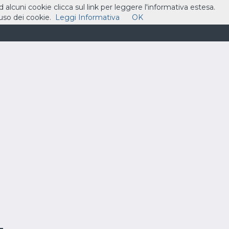
ad alcuni cookie clicca sul link per leggere l'informativa estesa.
so dei cookie.
Leggi Informativa
OK
ASSISTENZA
CONTATTI
CARRELLO