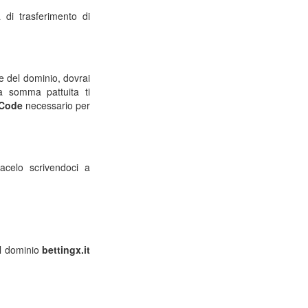
di trasferimento di
ne del dominio, dovrai
la somma pattuita ti
 Code
necessario per
macelo scrivendoci a
l dominio
bettingx.it