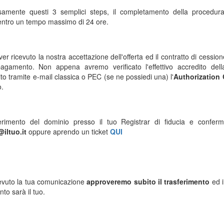
amente questi 3 semplici steps, il completamento della procedura 
entro un tempo massimo di 24 ore.
er ricevuto la nostra accettazione dell'offerta ed il contratto di cessio
 pagamento. Non appena avremo verificato l'effettivo accredito del
to tramite e-mail classica o PEC (se ne possiedi una) l'
Authorization
o.
ferimento del dominio presso il tuo Registrar di fiducia e confer
@iltuo.it
oppure aprendo un ticket
QUI
evuto la tua comunicazione
approveremo subito il trasferimento
ed i
o sarà il tuo.