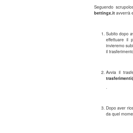
Seguendo scrupolos
bettingx.it
avverrà 
Subito dopo av
effettuare il
invieremo subi
il trasferiment
Avvia il tras
trasferimenti
.
Dopo aver ric
da quel moment