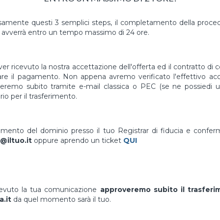
mente questi 3 semplici steps, il completamento della proced
avverrà entro un tempo massimo di 24 ore.
er ricevuto la nostra accettazione dell'offerta ed il contratto di 
uare il pagamento. Non appena avremo verificato l'effettivo a
vieremo subito tramite e-mail classica o PEC (se ne possiedi un
io per il trasferimento.
erimento del dominio presso il tuo Registrar di fiducia e confe
@iltuo.it
oppure aprendo un ticket
QUI
cevuto la tua comunicazione
approveremo subito il trasfer
a.it
da quel momento sarà il tuo.