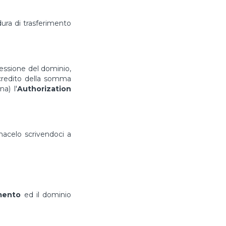
ura di trasferimento
cessione del dominio,
ccredito della somma
a) l'
Authorization
rmacelo scrivendoci a
imento
ed il dominio