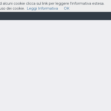
ad alcuni cookie clicca sul link per leggere l'informativa estesa.
so dei cookie.
Leggi Informativa
OK
ASSISTENZA
CONTATTI
CARRELLO