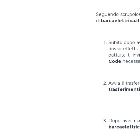
Seguendo scrupolosa
di
barcaelettrica.it
Subito dopo av
dovrai effett
pattuita ti in
Code
necessar
Avvia il trasf
trasferimenti
.
Dopo aver ri
barcaelettric