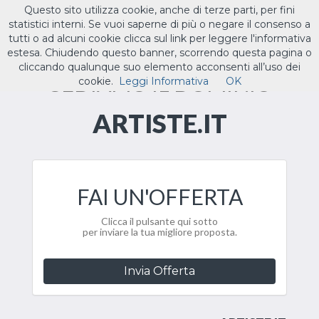
Questo sito utilizza cookie, anche di terze parti, per fini
ILTUO
.IT
statistici interni. Se vuoi saperne di più o negare il consenso a
Toggle
tutti o ad alcuni cookie clicca sul link per leggere l'informativa
navigat
estesa. Chiudendo questo banner, scorrendo questa pagina o
cliccando qualunque suo elemento acconsenti all’uso dei
CEDIAMO IL DOMINIO
cookie.
Leggi Informativa
OK
ARTISTE.IT
FAI UN'OFFERTA
Clicca il pulsante qui sotto
per inviare la tua migliore proposta.
Invia Offerta