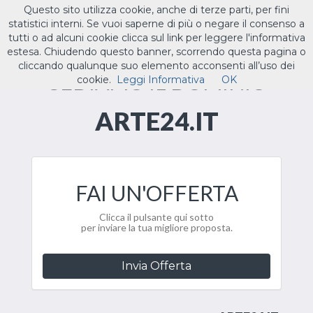
Questo sito utilizza cookie, anche di terze parti, per fini
ILTUO
.IT
statistici interni. Se vuoi saperne di più o negare il consenso a
Toggle
tutti o ad alcuni cookie clicca sul link per leggere l'informativa
navigat
estesa. Chiudendo questo banner, scorrendo questa pagina o
cliccando qualunque suo elemento acconsenti all’uso dei
CEDIAMO IL DOMINIO
cookie.
Leggi Informativa
OK
ARTE24.IT
FAI UN'OFFERTA
Clicca il pulsante qui sotto
per inviare la tua migliore proposta.
Invia Offerta