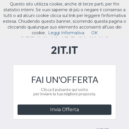
Questo sito utilizza cookie, anche di terze parti, per fini
ILTUO
.IT
statistici interni. Se vuoi saperne di più o negare il consenso a
Toggle
tutti o ad alcuni cookie clicca sul link per leggere l'informativa
navigat
estesa. Chiudendo questo banner, scorrendo questa pagina o
cliccando qualunque suo elemento acconsenti all’uso dei
CEDIAMO IL DOMINIO
cookie.
Leggi Informativa
OK
2IT.IT
FAI UN'OFFERTA
Clicca il pulsante qui sotto
per inviare la tua migliore proposta.
Invia Offerta